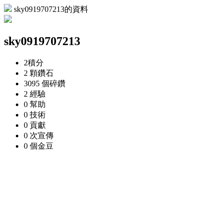
sky0919707213的資料
sky0919707213
2
積分
2 顆
鑽石
3095 個
碎鑽
2
經驗
0
幫助
0
技術
0
貢獻
0 次
宣傳
0 個
金豆