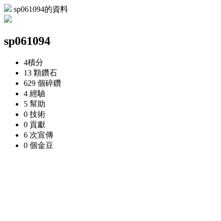
sp061094的資料
sp061094
4
積分
13 顆
鑽石
629 個
碎鑽
4
經驗
5
幫助
0
技術
0
貢獻
6 次
宣傳
0 個
金豆