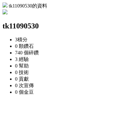
tk11090530的資料
tk11090530
3
積分
0 顆
鑽石
740 個
碎鑽
3
經驗
0
幫助
0
技術
0
貢獻
0 次
宣傳
0 個
金豆