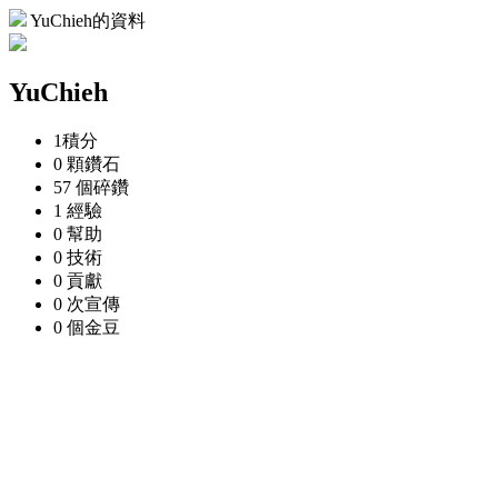
YuChieh的資料
YuChieh
1
積分
0 顆
鑽石
57 個
碎鑽
1
經驗
0
幫助
0
技術
0
貢獻
0 次
宣傳
0 個
金豆