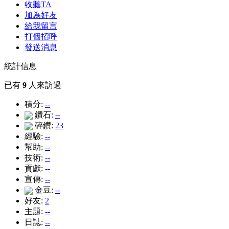
收聽TA
加為好友
給我留言
打個招呼
發送消息
統計信息
已有
9
人來訪過
積分:
--
鑽石:
--
碎鑽:
23
經驗:
--
幫助:
--
技術:
--
貢獻:
--
宣傳:
--
金豆:
--
好友:
2
主題:
--
日誌:
--