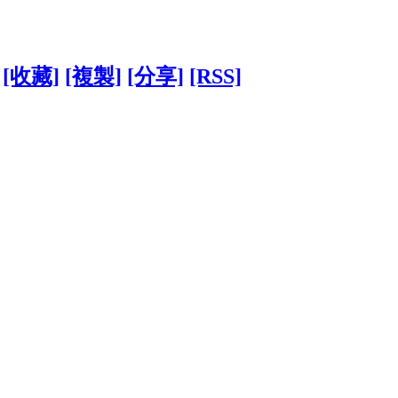
[收藏]
[複製]
[分享]
[RSS]