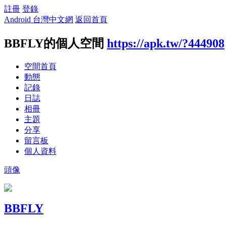
註冊
登錄
Android 台灣中文網
返回首頁
BBFLY的個人空間
https://apk.tw/?444908
空間首頁
動態
記錄
日誌
相冊
主題
分享
留言板
個人資料
頭像
BBFLY