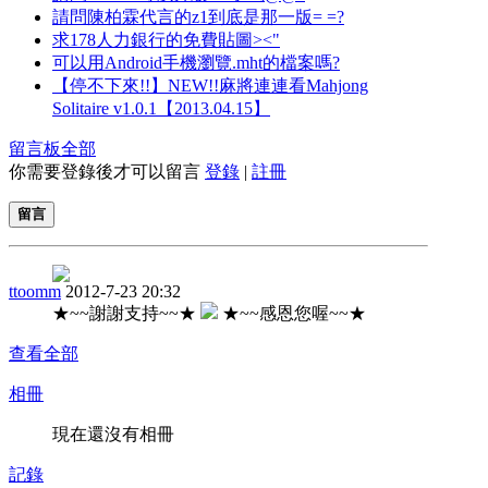
請問陳柏霖代言的z1到底是那一版= =?
求178人力銀行的免費貼圖><"
可以用Android手機瀏覽.mht的檔案嗎?
【停不下來!!】NEW!!麻將連連看Mahjong
Solitaire v1.0.1【2013.04.15】
留言板
全部
你需要登錄後才可以留言
登錄
|
註冊
留言
ttoomm
2012-7-23 20:32
★~~謝謝支持~~★
★~~感恩您喔~~★
查看全部
相冊
現在還沒有相冊
記錄