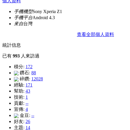
個人資料
手機機型
Sony Xperia Z1
手機平台
Android 4.3
來自
台灣
查看全部個人資料
統計信息
已有
993
人來訪過
積分:
172
鑽石:
88
碎鑽:
12028
經驗:
171
幫助:
43
技術:
1
貢獻:
--
宣傳:
4
金豆:
--
好友:
26
主題:
14