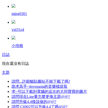
ming0301
vul31o4
小培根
日誌
現在還沒有日誌
主題
請問...許願貓貼圖站不能下載了嗎?
跪求高手~ilovepasta的音樂檔提取
求~可以下載到電腦的這次的大同寶寶的圖片
請問現在Line要怎麼更換主題@@?
請問升級4.4後該做的@@?
請問 C6902可以升級4.4了嗎@@?