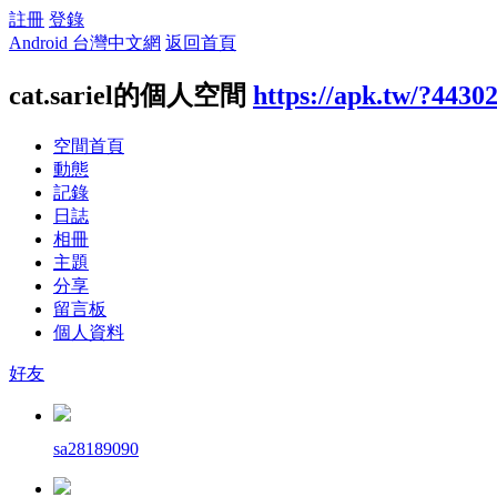
註冊
登錄
Android 台灣中文網
返回首頁
cat.sariel的個人空間
https://apk.tw/?4430
空間首頁
動態
記錄
日誌
相冊
主題
分享
留言板
個人資料
好友
sa28189090