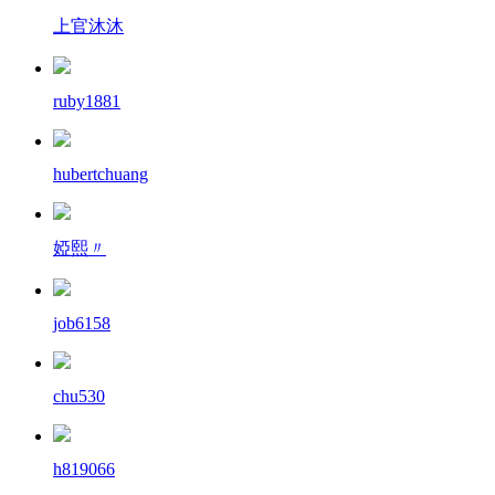
上官沐沐
ruby1881
hubertchuang
婭熙〃
job6158
chu530
h819066