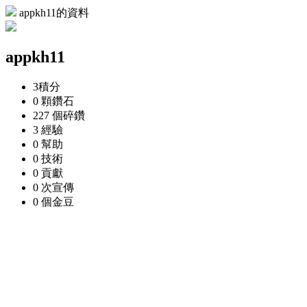
appkh11的資料
appkh11
3
積分
0 顆
鑽石
227 個
碎鑽
3
經驗
0
幫助
0
技術
0
貢獻
0 次
宣傳
0 個
金豆