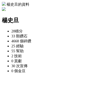
楊史旦的資料
楊史旦
28
積分
33 顆
鑽石
4668 個
碎鑽
25
經驗
55
幫助
2
技術
0
貢獻
30 次
宣傳
0 個
金豆