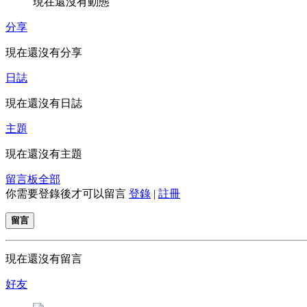
現在還沒有動態
分享
現在還沒有分享
日誌
現在還沒有日誌
主題
現在還沒有主題
留言板
全部
你需要登錄後才可以留言
登錄
|
註冊
留言
現在還沒有留言
好友