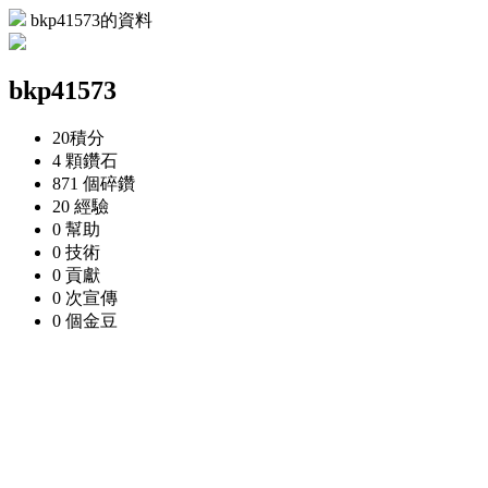
bkp41573的資料
bkp41573
20
積分
4 顆
鑽石
871 個
碎鑽
20
經驗
0
幫助
0
技術
0
貢獻
0 次
宣傳
0 個
金豆