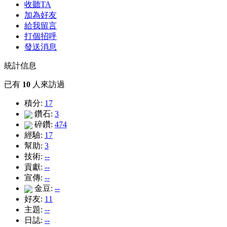
收聽TA
加為好友
給我留言
打個招呼
發送消息
統計信息
已有
10
人來訪過
積分:
17
鑽石:
3
碎鑽:
474
經驗:
17
幫助:
3
技術:
--
貢獻:
--
宣傳:
--
金豆:
--
好友:
11
主題:
--
日誌:
--