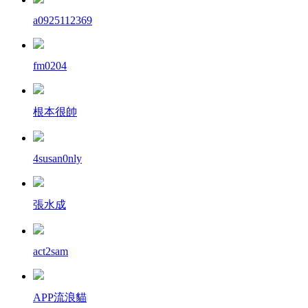
a0925112369
fm0204
根本很帥
4susan0nly
張水成
act2sam
APP流浪貓