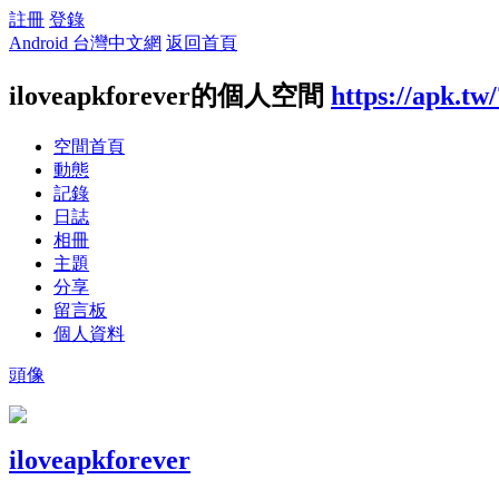
註冊
登錄
Android 台灣中文網
返回首頁
iloveapkforever的個人空間
https://apk.tw
空間首頁
動態
記錄
日誌
相冊
主題
分享
留言板
個人資料
頭像
iloveapkforever