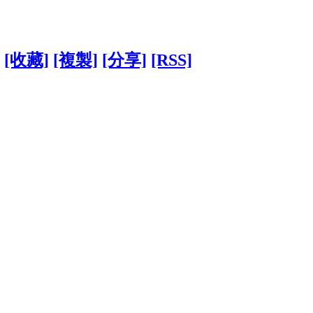
[收藏]
[複製]
[分享]
[RSS]