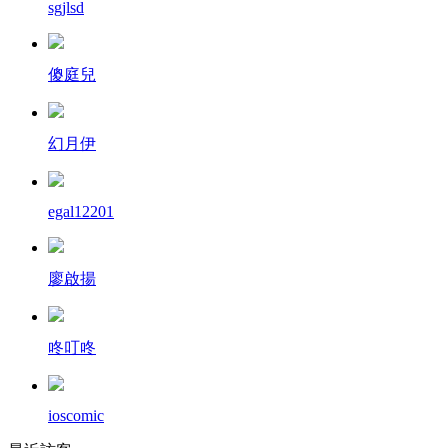
sgjlsd
傻庭兒
幻月伊
egal12201
廖啟揚
咚叮咚
ioscomic