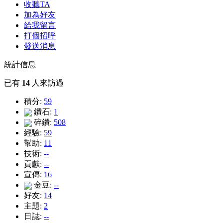
收聽TA
加為好友
給我留言
打個招呼
發送消息
統計信息
已有
14
人來訪過
積分:
59
鑽石:
1
碎鑽:
508
經驗:
59
幫助:
11
技術:
--
貢獻:
--
宣傳:
16
金豆:
--
好友:
14
主題:
2
日誌:
--