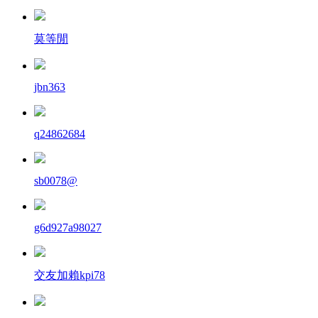
莫等閒
jbn363
q24862684
sb0078@
g6d927a98027
交友加賴kpi78