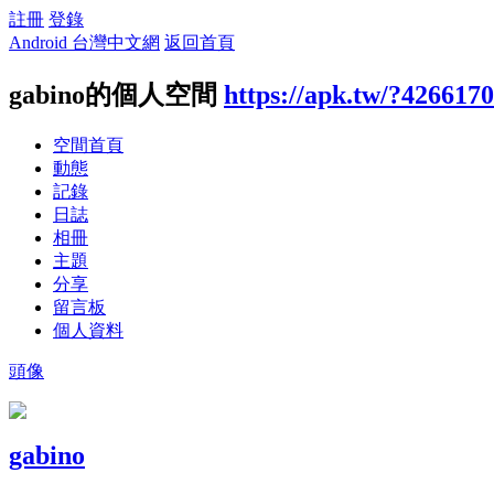
註冊
登錄
Android 台灣中文網
返回首頁
gabino的個人空間
https://apk.tw/?4266170
空間首頁
動態
記錄
日誌
相冊
主題
分享
留言板
個人資料
頭像
gabino