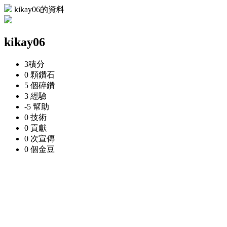
kikay06的資料
kikay06
3
積分
0 顆
鑽石
5 個
碎鑽
3
經驗
-5
幫助
0
技術
0
貢獻
0 次
宣傳
0 個
金豆