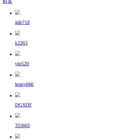
好友
jide718
k2263
vip520
lenny666
DGSDF
353665