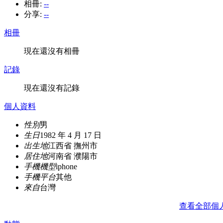
相冊:
--
分享:
--
相冊
現在還沒有相冊
記錄
現在還沒有記錄
個人資料
性別
男
生日
1982 年 4 月 17 日
出生地
江西省 撫州市
居住地
河南省 濮陽市
手機機型
iphone
手機平台
其他
來自
台灣
查看全部個