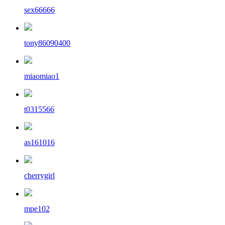
sex66666
tony86090400
miaomiao1
t0315566
as161016
cherrygirl
mpe102