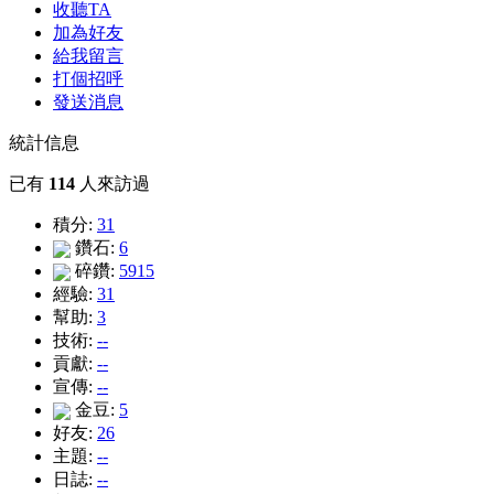
收聽TA
加為好友
給我留言
打個招呼
發送消息
統計信息
已有
114
人來訪過
積分:
31
鑽石:
6
碎鑽:
5915
經驗:
31
幫助:
3
技術:
--
貢獻:
--
宣傳:
--
金豆:
5
好友:
26
主題:
--
日誌:
--