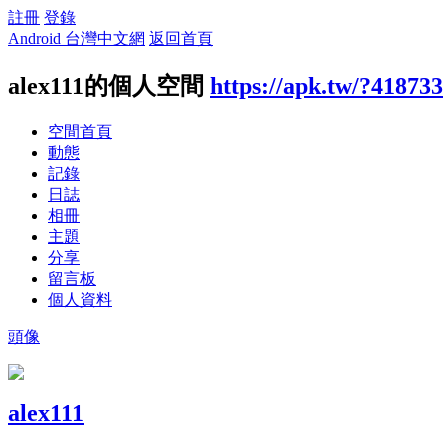
註冊
登錄
Android 台灣中文網
返回首頁
alex111的個人空間
https://apk.tw/?418733
空間首頁
動態
記錄
日誌
相冊
主題
分享
留言板
個人資料
頭像
alex111