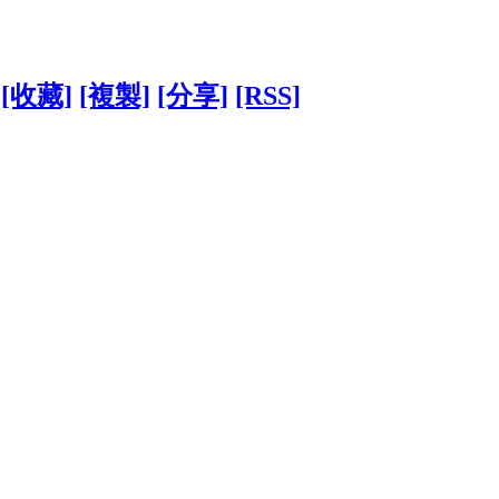
[收藏]
[複製]
[分享]
[RSS]