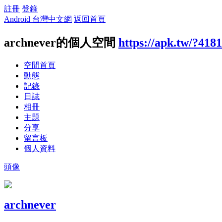
註冊
登錄
Android 台灣中文網
返回首頁
archnever的個人空間
https://apk.tw/?418
空間首頁
動態
記錄
日誌
相冊
主題
分享
留言板
個人資料
頭像
archnever