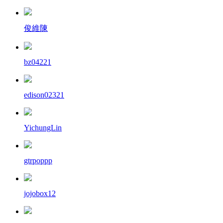
俊維陳
bz04221
edison02321
YichungLin
gtrpoppp
jojobox12