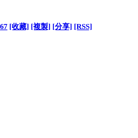
167
[收藏]
[複製]
[分享]
[RSS]