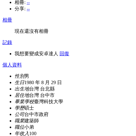
相冊:
--
分享:
--
相冊
現在還沒有相冊
記錄
我想要變成安卓達人
回復
個人資料
性別
男
生日
1980 年 8 月 29 日
出生地
台灣 台北縣
居住地
台灣 台中市
畢業學校
臺灣科技大學
學歷
碩士
公司
台中市政府
職業
建築師
職位
小弟
年收入
100