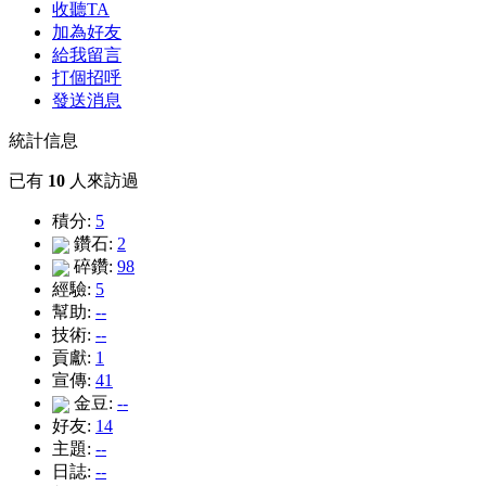
收聽TA
加為好友
給我留言
打個招呼
發送消息
統計信息
已有
10
人來訪過
積分:
5
鑽石:
2
碎鑽:
98
經驗:
5
幫助:
--
技術:
--
貢獻:
1
宣傳:
41
金豆:
--
好友:
14
主題:
--
日誌:
--