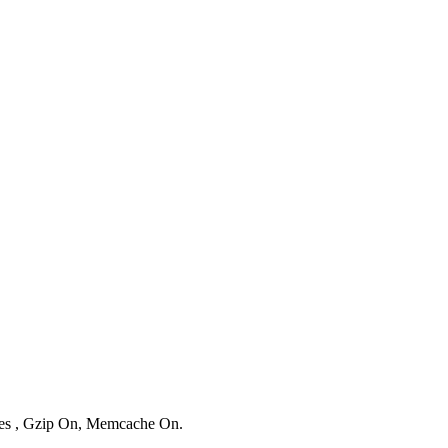
ries , Gzip On, Memcache On.