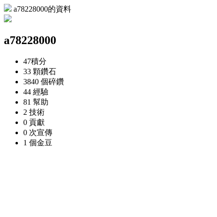
a78228000的資料
a78228000
47
積分
33 顆
鑽石
3840 個
碎鑽
44
經驗
81
幫助
2
技術
0
貢獻
0 次
宣傳
1 個
金豆