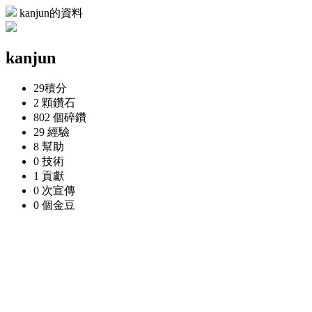
kanjun的資料
kanjun
29
積分
2 顆
鑽石
802 個
碎鑽
29
經驗
8
幫助
0
技術
1
貢獻
0 次
宣傳
0 個
金豆