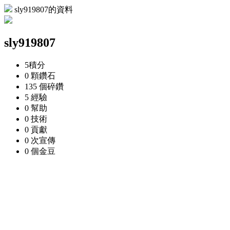
sly919807的資料
sly919807
5
積分
0 顆
鑽石
135 個
碎鑽
5
經驗
0
幫助
0
技術
0
貢獻
0 次
宣傳
0 個
金豆