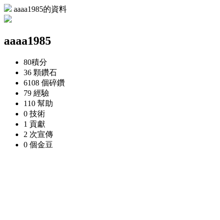
aaaa1985的資料
aaaa1985
80
積分
36 顆
鑽石
6108 個
碎鑽
79
經驗
110
幫助
0
技術
1
貢獻
2 次
宣傳
0 個
金豆