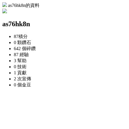
as76hk8n的資料
as76hk8n
87
積分
0 顆
鑽石
642 個
碎鑽
87
經驗
3
幫助
0
技術
1
貢獻
2 次
宣傳
0 個
金豆