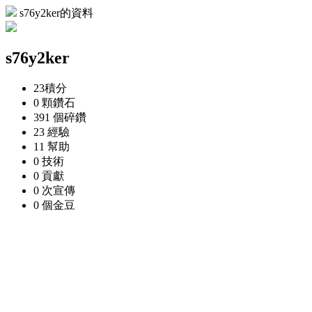
s76y2ker的資料
s76y2ker
23
積分
0 顆
鑽石
391 個
碎鑽
23
經驗
11
幫助
0
技術
0
貢獻
0 次
宣傳
0 個
金豆