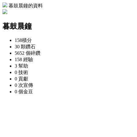
暮鼓晨鐘的資料
暮鼓晨鐘
158
積分
30 顆
鑽石
5652 個
碎鑽
158
經驗
3
幫助
0
技術
0
貢獻
0 次
宣傳
0 個
金豆