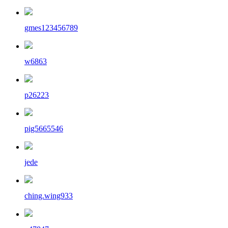
gmes123456789
w6863
p26223
pig5665546
jede
ching.wing933