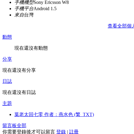
手機機型
Sony Ericsson W8
手機平台
Android 1.5
來自
台灣
查看全部個
動態
現在還沒有動態
分享
現在還沒有分享
日誌
現在還沒有日誌
主題
葉老太回七零 作者：燕水色 (繁_TXT)
留言板
全部
你需要登錄後才可以留言
登錄
|
註冊