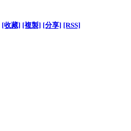
[收藏]
[複製]
[分享]
[RSS]