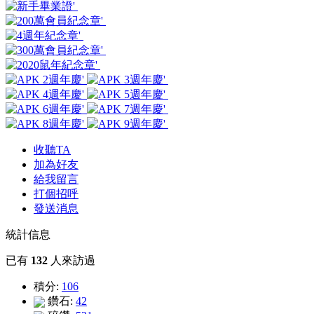
收聽TA
加為好友
給我留言
打個招呼
發送消息
統計信息
已有
132
人來訪過
積分:
106
鑽石:
42