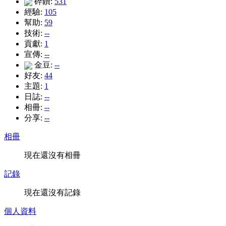
碎鑽:
531
經驗:
105
幫助:
59
技術:
--
貢獻:
1
宣傳:
--
金豆:
--
好友:
44
主題:
1
日誌:
--
相冊:
--
分享:
--
相冊
現在還沒有相冊
記錄
現在還沒有記錄
個人資料