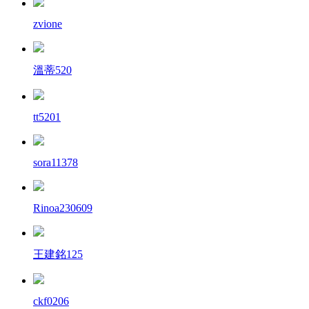
zvione
溫蒂520
tt5201
sora11378
Rinoa230609
王建銘125
ckf0206