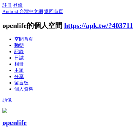
註冊
登錄
Android 台灣中文網
返回首頁
openlife的個人空間
https://apk.tw/?403711
空間首頁
動態
記錄
日誌
相冊
主題
分享
留言板
個人資料
頭像
openlife