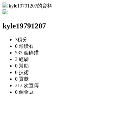
kyle19791207的資料
kyle19791207
3
積分
0 顆
鑽石
533 個
碎鑽
3
經驗
0
幫助
0
技術
0
貢獻
212 次
宣傳
0 個
金豆