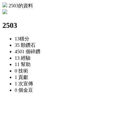
2503的資料
2503
13
積分
35 顆
鑽石
4501 個
碎鑽
13
經驗
11
幫助
0
技術
1
貢獻
1 次
宣傳
0 個
金豆