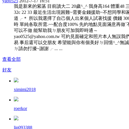
yao0525
2012-7-17 16:51
我是新來的紫菡 目前讀大二 20歲^_^ 我身高164 體重48 
32c 22 33 最近生活出現困難~需要金錢援助~不想同學和
道╭＊ 所以我選擇了自己個人出來個人試著找援 價錢 3000
時 單純各取所需.~~配合度100% 先約地點見面滿意再做ˋ
可以不做 能幫助我ㄉ朋友可加我即時通～
yao0525@yahoo.com.tw
可約見面確定和照片本人無誤我
易 事后還可以交朋友 希望能與你有個美好ㄉ回憶^_^無
ㄉ請勿打擾~謝謝╭ ... ...
查看全部
好友
ximimi2018
roerkor
lin093388