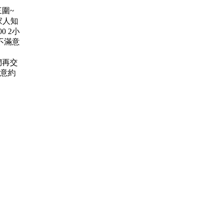
三圍~
家人知
 2小
不滿意
們再交
誠意約