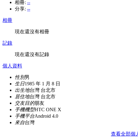
相冊:
--
分享:
--
相冊
現在還沒有相冊
記錄
現在還沒有記錄
個人資料
性別
男
生日
1985 年 1 月 8 日
出生地
台灣 台北市
居住地
台灣 台北市
交友目的
朋友
手機機型
HTC ONE X
手機平台
Android 4.0
來自
台灣
查看全部個