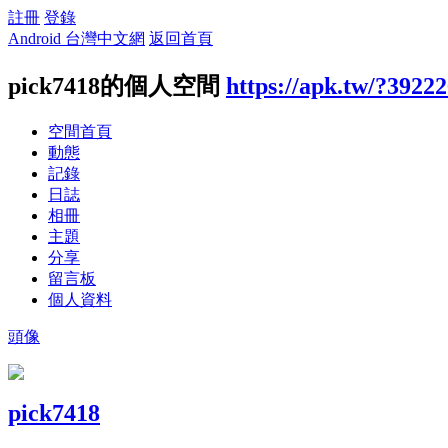
註冊
登錄
Android 台灣中文網
返回首頁
pick7418的個人空間
https://apk.tw/?3922
空間首頁
動態
記錄
日誌
相冊
主題
分享
留言板
個人資料
頭像
pick7418