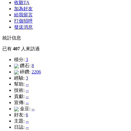
收聽TA
加為好友
給我留言
打個招呼
發送消息
統計信息
已有
407
人來訪過
積分:
3
鑽石:
8
碎鑽:
2206
經驗:
3
幫助:
--
技術:
--
貢獻:
--
宣傳:
--
金豆:
--
好友:
6
主題:
--
日誌:
--