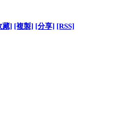
收藏]
[複製]
[分享]
[RSS]