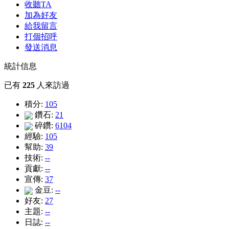
收聽TA
加為好友
給我留言
打個招呼
發送消息
統計信息
已有
225
人來訪過
積分:
105
鑽石:
21
碎鑽:
6104
經驗:
105
幫助:
39
技術:
--
貢獻:
--
宣傳:
37
金豆:
--
好友:
27
主題:
--
日誌:
--