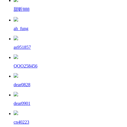
甜昕888
ah_fung
as951857
QOO258456
dear0828
dear0901
cn40223