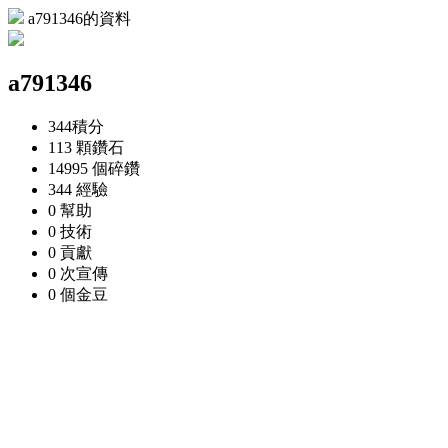
a791346的資料
a791346
344
積分
113 顆
鑽石
14995 個
碎鑽
344
經驗
0
幫助
0
技術
0
貢獻
0 次
宣傳
0 個
金豆