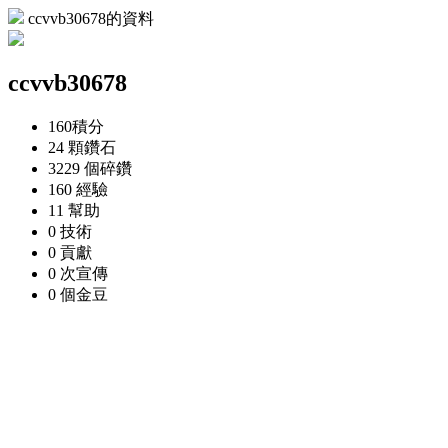
ccvvb30678的資料
ccvvb30678
160
積分
24 顆
鑽石
3229 個
碎鑽
160
經驗
11
幫助
0
技術
0
貢獻
0 次
宣傳
0 個
金豆