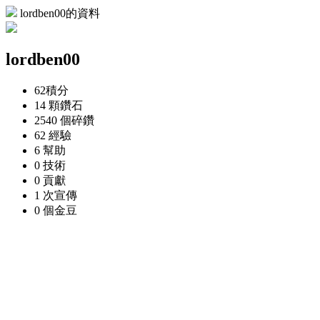
lordben00的資料
lordben00
62
積分
14 顆
鑽石
2540 個
碎鑽
62
經驗
6
幫助
0
技術
0
貢獻
1 次
宣傳
0 個
金豆