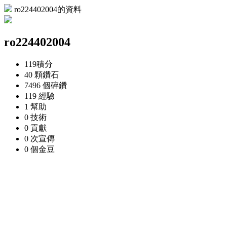
ro224402004的資料
ro224402004
119
積分
40 顆
鑽石
7496 個
碎鑽
119
經驗
1
幫助
0
技術
0
貢獻
0 次
宣傳
0 個
金豆