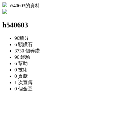
h540603的資料
h540603
96
積分
6 顆
鑽石
3730 個
碎鑽
96
經驗
6
幫助
0
技術
0
貢獻
1 次
宣傳
0 個
金豆