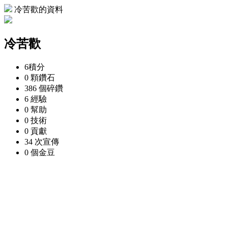
冷苦歡的資料
冷苦歡
6
積分
0 顆
鑽石
386 個
碎鑽
6
經驗
0
幫助
0
技術
0
貢獻
34 次
宣傳
0 個
金豆