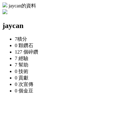
jaycan的資料
jaycan
7
積分
0 顆
鑽石
127 個
碎鑽
7
經驗
7
幫助
0
技術
0
貢獻
0 次
宣傳
0 個
金豆