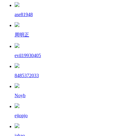
ase81948
周明正
evil19930405
8485372033
Noyb
ejiopjo
jahao