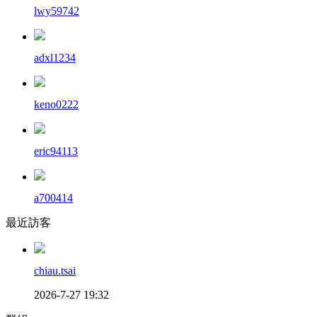
lwy59742
adxl1234
keno0222
eric94113
a700414
最近訪客
chiau.tsai
2026-7-27 19:32