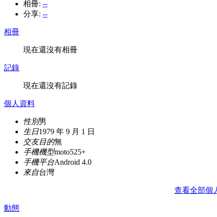
相冊:
--
分享:
--
相冊
現在還沒有相冊
記錄
現在還沒有記錄
個人資料
性別
男
生日
1979 年 9 月 1 日
交友目的
無
手機機型
moto525+
手機平台
Android 4.0
來自
台灣
查看全部個
動態