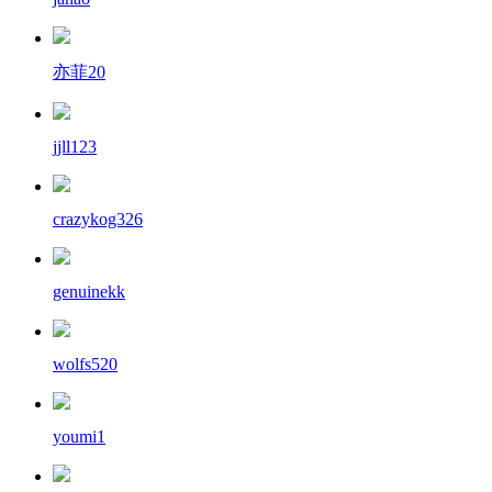
亦菲20
jjll123
crazykog326
genuinekk
wolfs520
youmi1