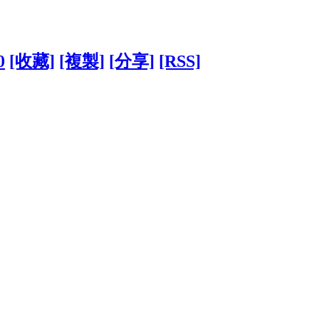
0
[收藏]
[複製]
[分享]
[RSS]