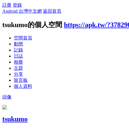
註冊
登錄
Android 台灣中文網
返回首頁
tsukumo的個人空間
https://apk.tw/?37829
空間首頁
動態
記錄
日誌
相冊
主題
分享
留言板
個人資料
頭像
tsukumo