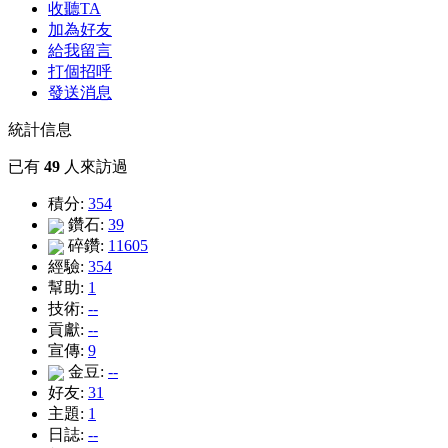
收聽TA
加為好友
給我留言
打個招呼
發送消息
統計信息
已有
49
人來訪過
積分:
354
鑽石:
39
碎鑽:
11605
經驗:
354
幫助:
1
技術:
--
貢獻:
--
宣傳:
9
金豆:
--
好友:
31
主題:
1
日誌:
--