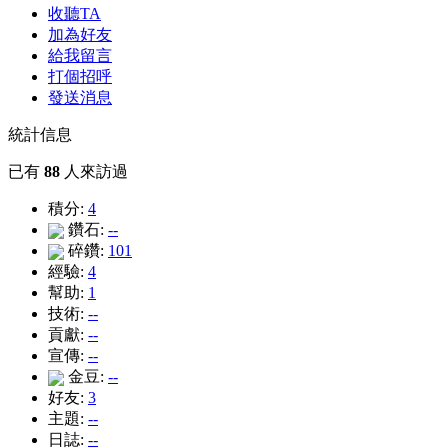
收聽TA
加為好友
給我留言
打個招呼
發送消息
統計信息
已有
88
人來訪過
積分:
4
鑽石:
--
碎鑽:
101
經驗:
4
幫助:
1
技術:
--
貢獻:
--
宣傳:
--
金豆:
--
好友:
3
主題:
--
日誌:
--