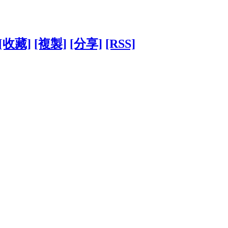
[收藏]
[複製]
[分享]
[RSS]