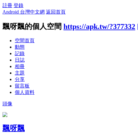
註冊
登錄
Android 台灣中文網
返回首頁
飄呀飄的個人空間
https://apk.tw/?377332
空間首頁
動態
記錄
日誌
相冊
主題
分享
留言板
個人資料
頭像
飄呀飄