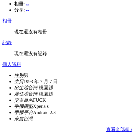
相冊:
--
分享:
--
相冊
現在還沒有相冊
記錄
現在還沒有記錄
個人資料
性別
男
生日
1993 年 7 月 7 日
出生地
台灣 桃園縣
居住地
台灣 桃園縣
交友目的
FUCK
手機機型
Xperia s
手機平台
Android 2.3
來自
台灣
查看全部個