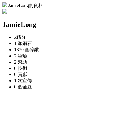
JamieLong的資料
JamieLong
2
積分
1 顆
鑽石
1370 個
碎鑽
2
經驗
2
幫助
0
技術
0
貢獻
1 次
宣傳
0 個
金豆