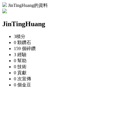
JinTingHuang的資料
JinTingHuang
3
積分
0 顆
鑽石
159 個
碎鑽
3
經驗
0
幫助
0
技術
0
貢獻
0 次
宣傳
0 個
金豆