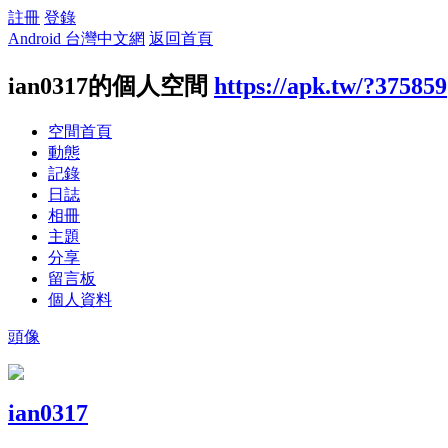
註冊
登錄
Android 台灣中文網
返回首頁
ian0317的個人空間
https://apk.tw/?375859
空間首頁
動態
記錄
日誌
相冊
主題
分享
留言板
個人資料
頭像
ian0317