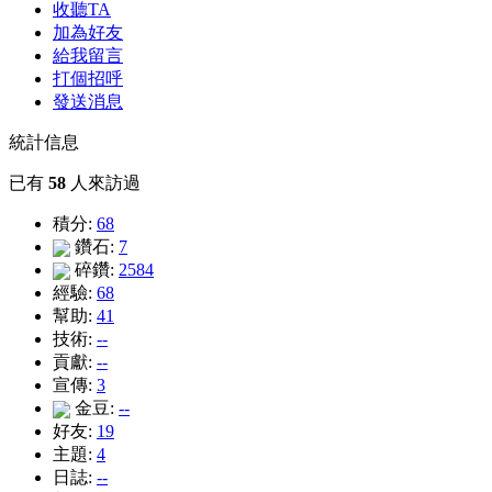
收聽TA
加為好友
給我留言
打個招呼
發送消息
統計信息
已有
58
人來訪過
積分:
68
鑽石:
7
碎鑽:
2584
經驗:
68
幫助:
41
技術:
--
貢獻:
--
宣傳:
3
金豆:
--
好友:
19
主題:
4
日誌:
--