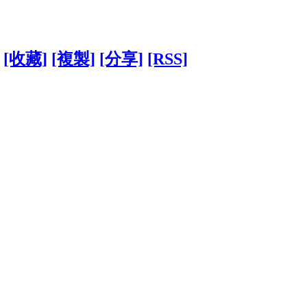
[收藏]
[複製]
[分享]
[RSS]