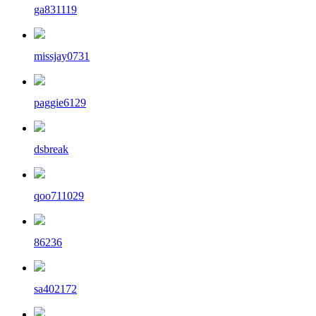
ga831119
missjay0731
paggie6129
dsbreak
qoo711029
86236
sa402172