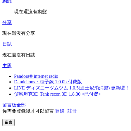
動態
現在還沒有動態
分享
現在還沒有分享
日誌
現在還沒有日誌
主題
Pandora® internet radio
Dandelions：種子鍊 1.0.0b 付費版
LINE ディズニーツムツム 1.0.5(迪士尼消消樂) 更新囉！
偵察坦克3D Tank recon 3D 1.8.30 <已付费>
留言板
全部
你需要登錄後才可以留言
登錄
|
註冊
留言