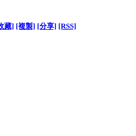
收藏]
[複製]
[分享]
[RSS]