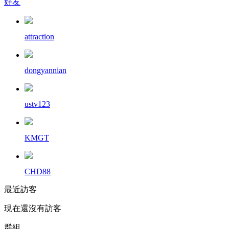
好友
attraction
dongyannian
ustv123
KMGT
CHD88
最近訪客
現在還沒有訪客
群組