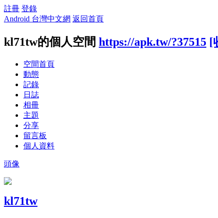
註冊
登錄
Android 台灣中文網
返回首頁
kl71tw的個人空間
https://apk.tw/?37515
[
空間首頁
動態
記錄
日誌
相冊
主題
分享
留言板
個人資料
頭像
kl71tw