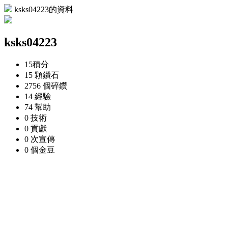
ksks04223的資料
ksks04223
15
積分
15 顆
鑽石
2756 個
碎鑽
14
經驗
74
幫助
0
技術
0
貢獻
0 次
宣傳
0 個
金豆