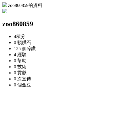
zoo860859的資料
zoo860859
4
積分
0 顆
鑽石
125 個
碎鑽
4
經驗
0
幫助
0
技術
0
貢獻
0 次
宣傳
0 個
金豆