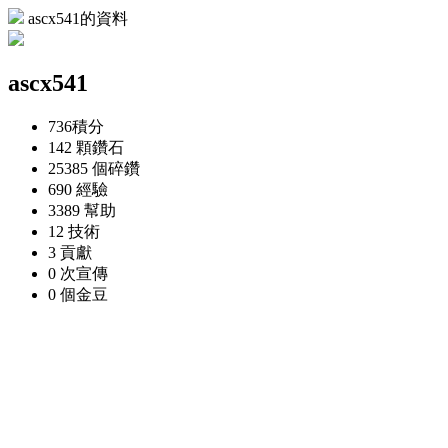
ascx541的資料
ascx541
736
積分
142 顆
鑽石
25385 個
碎鑽
690
經驗
3389
幫助
12
技術
3
貢獻
0 次
宣傳
0 個
金豆