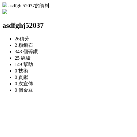
asdfghj52037的資料
asdfghj52037
26
積分
2 顆
鑽石
343 個
碎鑽
25
經驗
149
幫助
0
技術
0
貢獻
0 次
宣傳
0 個
金豆