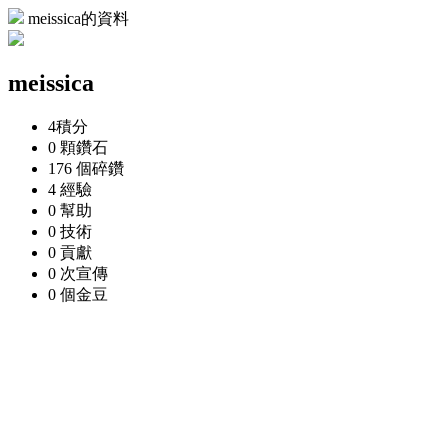
meissica的資料
meissica
4
積分
0 顆
鑽石
176 個
碎鑽
4
經驗
0
幫助
0
技術
0
貢獻
0 次
宣傳
0 個
金豆