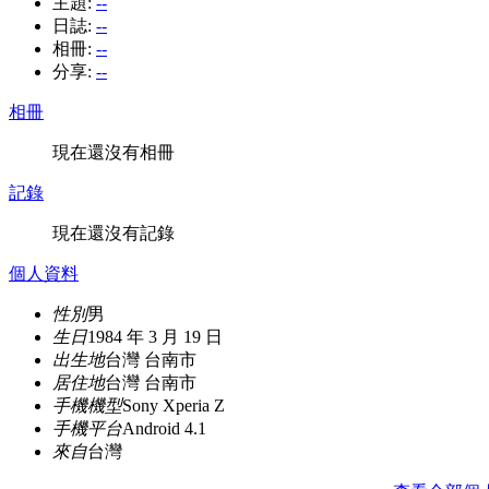
主題:
--
日誌:
--
相冊:
--
分享:
--
相冊
現在還沒有相冊
記錄
現在還沒有記錄
個人資料
性別
男
生日
1984 年 3 月 19 日
出生地
台灣 台南市
居住地
台灣 台南市
手機機型
Sony Xperia Z
手機平台
Android 4.1
來自
台灣