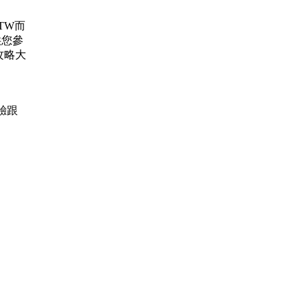
.TW而
供您參
攻略大
經驗跟