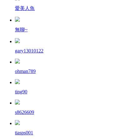
愛美人魚
無聊~
gary13010122
ohman789
ting90
s8626609
tiasps001