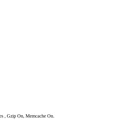
ries , Gzip On, Memcache On.