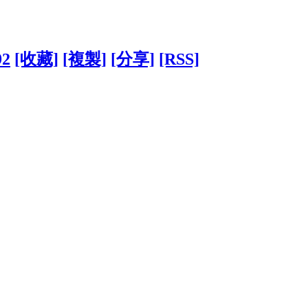
92
[收藏]
[複製]
[分享]
[RSS]