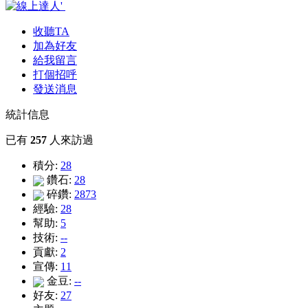
收聽TA
加為好友
給我留言
打個招呼
發送消息
統計信息
已有
257
人來訪過
積分:
28
鑽石:
28
碎鑽:
2873
經驗:
28
幫助:
5
技術:
--
貢獻:
2
宣傳:
11
金豆:
--
好友:
27