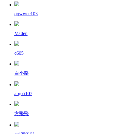
qqwwee103
Maden
c605
白小路
argo5107
方飛飛
asd980181