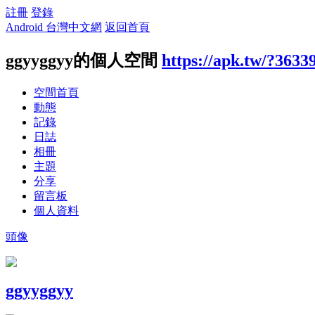
註冊
登錄
Android 台灣中文網
返回首頁
ggyyggyy的個人空間
https://apk.tw/?3633
空間首頁
動態
記錄
日誌
相冊
主題
分享
留言板
個人資料
頭像
ggyyggyy