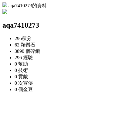
aqa7410273的資料
aqa7410273
296
積分
62 顆
鑽石
3890 個
碎鑽
296
經驗
0
幫助
0
技術
0
貢獻
0 次
宣傳
0 個
金豆