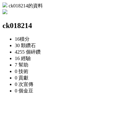
ck018214的資料
ck018214
16
積分
30 顆
鑽石
4255 個
碎鑽
16
經驗
7
幫助
0
技術
0
貢獻
0 次
宣傳
0 個
金豆