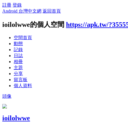
註冊
登錄
Android 台灣中文網
返回首頁
ioilolwwe的個人空間
https://apk.tw/?3555
空間首頁
動態
記錄
日誌
相冊
主題
分享
留言板
個人資料
頭像
ioilolwwe