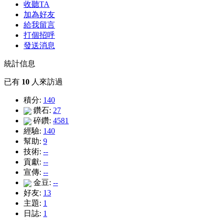
收聽TA
加為好友
給我留言
打個招呼
發送消息
統計信息
已有
10
人來訪過
積分:
140
鑽石:
27
碎鑽:
4581
經驗:
140
幫助:
9
技術:
--
貢獻:
--
宣傳:
--
金豆:
--
好友:
13
主題:
1
日誌:
1