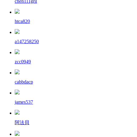
chen111gril
htca820
a147258250
zcc0949
cabbdacp
james537
阿法貝