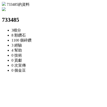
733485的資料
733485
3
積分
8 顆
鑽石
1100 個
碎鑽
3
經驗
4
幫助
0
技術
0
貢獻
0 次
宣傳
0 個
金豆